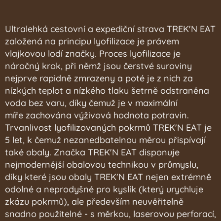
Ultralehká cestovní a expediční strava TREK'N EAT
založená na principu lyofilizace je právem
vlajkovou lodí značky.
Proces lyofilizace je
náročný krok, při němž jsou čerstvé suroviny
nejprve rapidně zmrazeny a poté je z nich za
nízkých teplot a nízkého tlaku šetrně odstraněna
voda bez varu, díky čemuž je v maximální
míře
zachována výživová hodnota potravin
.
Trvanlivost lyofilizovaných pokrmů TREK'N EAT je
5 let, k čemuž nezanedbatelnou měrou přispívají
také obaly.
Značka TREK'N EAT disponuje
nejmodernější obalovou technikou v průmyslu,
díky které jsou obaly TREK'N EAT nejen extrémně
odolné a neprodyšné pro kyslík (který urychluje
zkázu pokrmů), ale především neuvěřitelně
snadno použitelné - s měrkou, laserovou perforací,