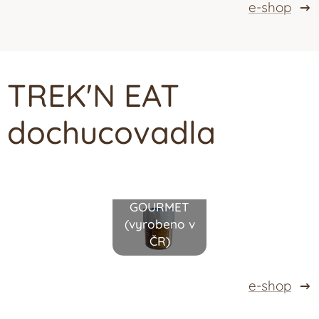
e-shop
TREK'N EAT
d
ochucovadla
Kořenka
GOURMET
(vyrobeno v
ČR)
e-shop