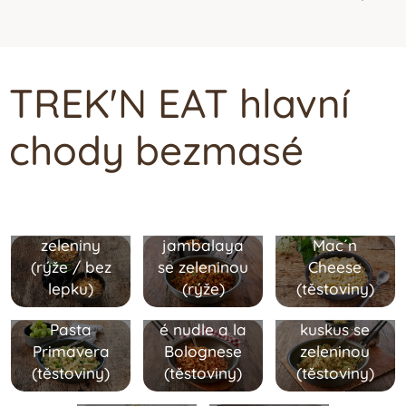
TREK'N EAT
hlavní
chody bezmasé
Bílé rizoto s
buketem z
jemné
zahradní
Kreolská
zeleniny
jambalaya
Mac´n
(rýže /
bez
se zeleninou
Cheese
lepku
)
(rýže)
(těstoviny)
Vegetariánsk
Marocký
Pasta
é nudle a la
kuskus se
Quinoa v
Primavera
Bolognese
zeleninou
Chana
mexickém
(těstoviny)
(těstoviny)
(těstoviny)
Masala -
stylu -