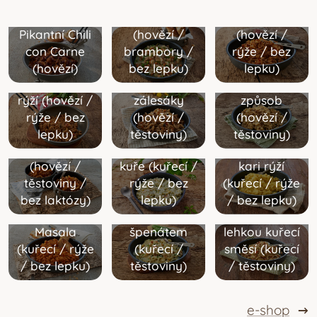
bramborem
balkánský
vybraným
a fazolemi
způsob
hovězím na
Pikantní Chili
(hovězí /
(hovězí /
Výběrová
Gurmánská
voňavém
con Carne
brambory /
rýže /
bez
hovězí směs
masová
koření na
(hovězí)
bez lepku
)
lepku
)
Stroganoff s
pánev pro
lovecký
rýží (hovězí /
zálesáky
způsob
Pikantní
rýže /
bez
(hovězí /
(hovězí /
hovězí guláš
Kuřecí soté s
lepku
)
těstoviny)
těstoviny)
Těstoviny s
s těstovinami
Smetanové
aromatickou
křehkým
(hovězí /
kuře (kuřecí /
kari rýží
kuřetem,
těstoviny /
rýže /
bez
(kuřecí / rýže
smetanou a
Africký
bez laktózy
)
lepku
)
/
bez lepku
)
Kuřecí Tikka
listovým
kuskus s
Masala
špenátem
lehkou kuřecí
(kuřecí / rýže
(kuřecí /
směsí (kuřecí
/
bez lepku
)
těstoviny)
/ těstoviny)
e-shop