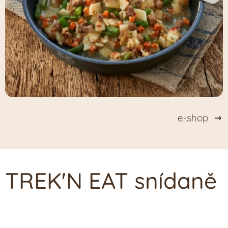
e-shop
TREK'N EAT snídaně
NOVĚ! Müsli s
NOVĚ!
ovesným
NOVĚ!