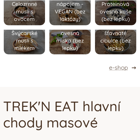
Celozrnné
nápojem -
Proteinová
müsli s
VEGAN (
bez
ovesná kaše
Míchaná
ovocem
laktózy
)
(
bez lepku
)
Snídaňová
vejce na
Švýcarské
ovesná
šťavnaté
müsli s
miska (
bez
cibulce (
bez
mlékem
lepku
)
lepku
)
e-shop
TREK'N EAT hlavní
chody masové
Toskánská
hovězí
Barevné
pochoutka s
rizoto na
Těstoviny s