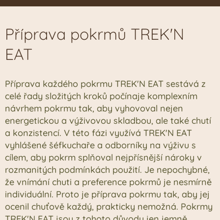
Příprava pokrmů TREK'N
EAT
Příprava každého pokrmu TREK'N EAT sestává z
celé řady složitých kroků počínaje komplexním
návrhem pokrmu tak, aby vyhovoval nejen
energetickou a výživovou skladbou, ale také chutí
a konzistencí. V této fázi využívá TREK'N EAT
vyhlášené šéfkuchaře a odborníky na výživu s
cílem, aby pokrm splňoval nejpřísnější nároky v
rozmanitých podmínkách použití. Je nepochybné,
že vnímání chuti a preference pokrmů je nesmírně
individuální. Proto je příprava pokrmu tak, aby jej
ocenil chuťově každý, prakticky nemožná. Pokrmy
TREK'N EAT jsou z tohoto důvodu jen jemně