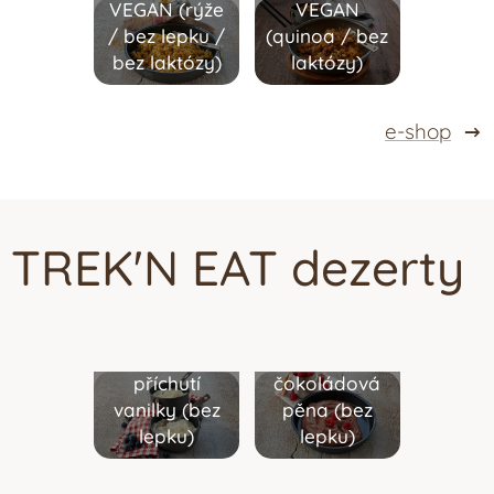
VEGAN (rýže
VEGAN
/
bez lepku /
(quinoa
/
bez
bez laktózy
)
laktózy
)
e-shop
TREK'N EAT d
ezerty
Mléčná rýže s
Nadýchaná
příchutí
čokoládová
vanilky (
bez
pěna (
bez
lepku
)
lepku
)